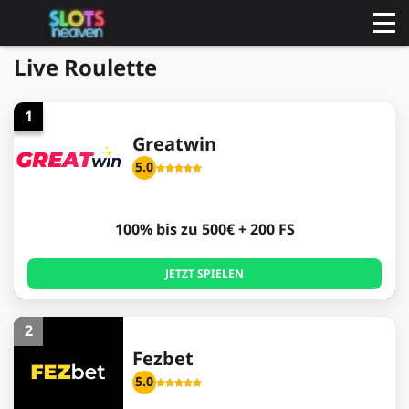
Live Roulette
1
Greatwin
5.0
100% bis zu 500€ + 200 FS
JETZT SPIELEN
2
Fezbet
5.0