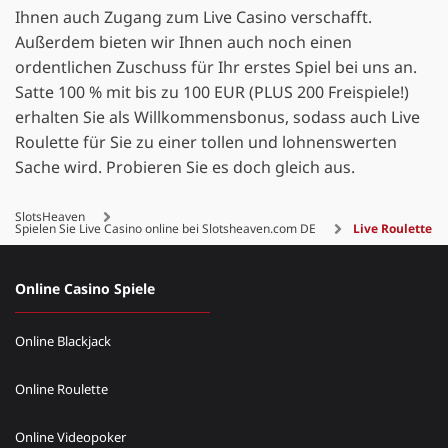
Ihnen auch Zugang zum Live Casino verschafft.
Außerdem bieten wir Ihnen auch noch einen
ordentlichen Zuschuss für Ihr erstes Spiel bei uns an.
Satte 100 % mit bis zu 100 EUR (PLUS 200 Freispiele!)
erhalten Sie als Willkommensbonus, sodass auch Live
Roulette für Sie zu einer tollen und lohnenswerten
Sache wird. Probieren Sie es doch gleich aus.
SlotsHeaven
Spielen Sie Live Casino online bei Slotsheaven.com DE
Live Roulette
Online Casino Spiele
Online Blackjack
Online Roulette
Online Videopoker