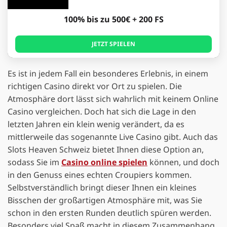
100% bis zu 500€ + 200 FS
JETZT SPIELEN
Es ist in jedem Fall ein besonderes Erlebnis, in einem
richtigen Casino direkt vor Ort zu spielen. Die
Atmosphäre dort lässt sich wahrlich mit keinem Online
Casino vergleichen. Doch hat sich die Lage in den
letzten Jahren ein klein wenig verändert, da es
mittlerweile das sogenannte Live Casino gibt. Auch das
Slots Heaven Schweiz bietet Ihnen diese Option an,
sodass Sie im
Casino online spielen
können, und doch
in den Genuss eines echten Croupiers kommen.
Selbstverständlich bringt dieser Ihnen ein kleines
Bisschen der großartigen Atmosphäre mit, was Sie
schon in den ersten Runden deutlich spüren werden.
Besonders viel Spaß macht in diesem Zusammenhang