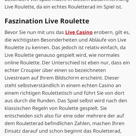
Live Roulette, da ein echtes Rouletterad im Spiel ist.
Faszination Live Roulette
Bevor Sie nun mit uns das
Live Casino
erobern, gilt es,
die wichtigsten Besonderheiten und Abläufe von Live
Roulette zu kennen. Das jedoch ist relativ einfach, da
Live Roulette genauso gespielt wird, wie normales
online Roulette. Der Unterschied ist eben nur, dass ein
echter Croupier über einen so bezeichneten
Livestream auf Ihrem Bildschirm erscheint. Dieser
steht selbstverständlich in einem echten Casino an
einem richtigen Roulettetisch und führt Sie von dort
aus durch die Runden. Das Spiel selbst wird nach den
klassischen Regeln von Roulette gespielt. Sie
entscheiden sich also für eine oder mehrere der auf
dem Rouletterad befindlichen Zahlen, machen Ihren
Einsatz darauf und schon beginnt das Rouletterad,