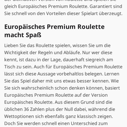
gleich Europäisches Premium Roulette. Garantiert sind
Sie schnell von den Vorteilen dieser Spielart überzeugt.
Europäisches Premium Roulette
macht Spaß
Lieben Sie das Roulette spielen, wissen Sie um die
Wichtigkeit der Regeln und Abläufe. Nur wer diese
kennt, ist dazu in der Lage, dauerhaft siegreich am
Tisch zu sein. Auch für Europäisches Premium Roulette
lässt sich diese Aussage vorbehaltlos belegen. Lernen
Sie das Spiel daher mit uns etwas besser kennen. Wie
Sie sich wahrscheinlich schon denken können, basiert
Europäisches Premium Roulette auf der Version
Europäisches Roulette. Aus diesem Grund sind die
üblichen 36 Zahlen plus der Null dabei, während die
Wettoptionen sich ebenfalls ganz klassisch zeigen.
Doch Sie werden schnell einen Unterschied zum