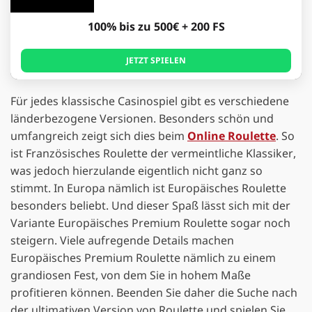
100% bis zu 500€ + 200 FS
JETZT SPIELEN
Für jedes klassische Casinospiel gibt es verschiedene
länderbezogene Versionen. Besonders schön und
umfangreich zeigt sich dies beim
Online Roulette
. So
ist Französisches Roulette der vermeintliche Klassiker,
was jedoch hierzulande eigentlich nicht ganz so
stimmt. In Europa nämlich ist Europäisches Roulette
besonders beliebt. Und dieser Spaß lässt sich mit der
Variante Europäisches Premium Roulette sogar noch
steigern. Viele aufregende Details machen
Europäisches Premium Roulette nämlich zu einem
grandiosen Fest, von dem Sie in hohem Maße
profitieren können. Beenden Sie daher die Suche nach
der ultimativen Version von Roulette und spielen Sie