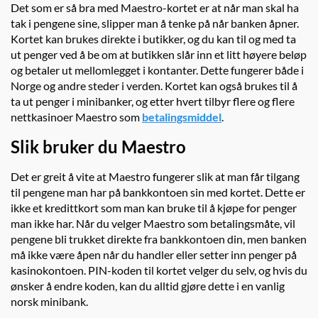
Det som er så bra med Maestro-kortet er at når man skal ha
tak i pengene sine, slipper man å tenke på når banken åpner.
Kortet kan brukes direkte i butikker, og du kan til og med ta
ut penger ved å be om at butikken slår inn et litt høyere beløp
og betaler ut mellomlegget i kontanter. Dette fungerer både i
Norge og andre steder i verden. Kortet kan også brukes til å
ta ut penger i minibanker, og etter hvert tilbyr flere og flere
nettkasinoer Maestro som
betalingsmiddel
.
Slik bruker du Maestro
Det er greit å vite at Maestro fungerer slik at man får tilgang
til pengene man har på bankkontoen sin med kortet. Dette er
ikke et kredittkort som man kan bruke til å kjøpe for penger
man ikke har. Når du velger Maestro som betalingsmåte, vil
pengene bli trukket direkte fra bankkontoen din, men banken
må ikke være åpen når du handler eller setter inn penger på
kasinokontoen. PIN-koden til kortet velger du selv, og hvis du
ønsker å endre koden, kan du alltid gjøre dette i en vanlig
norsk minibank.