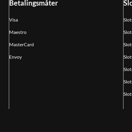
Betalingsmåter
Sl
Visa
Slot
Maestro
Slo
MasterCard
Slot
Envoy
Slo
Slo
Slo
Slo