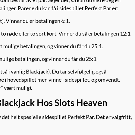
om består av et par. Skjer det, så kan du sikre deg en
talinger. Parene du kan få i sidespillet Perfekt Par er:
t). Vinner du er betalingen 6:1.
to røde eller to sort kort. Vinner du så er betalingen 12:1
st mulige betalingen, og vinner du får du 25:1.
mulige betalingen, og vinner du får du 25:1.
tså i vanlig Blackjack). Du tar selvfølgelig også
ape i hovedspillet men vinne i sidespillet, og omvendt.
r” vært mulig).
 Blackjack Hos Slots Heaven
et helt spesielle sidespillet Perfekt Par. Det er valgfritt,